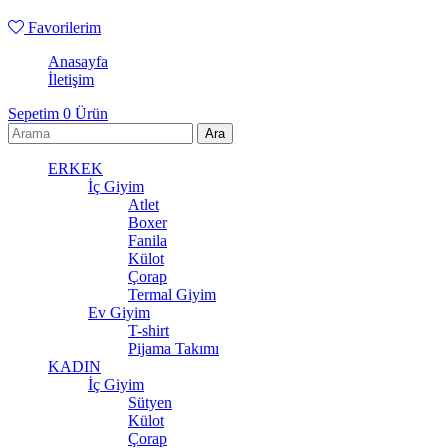
Favorilerim
Anasayfa
İletişim
Sepetim
0
Ürün
ERKEK
İç Giyim
Atlet
Boxer
Fanila
Külot
Çorap
Termal Giyim
Ev Giyim
T-shirt
Pijama Takımı
KADIN
İç Giyim
Sütyen
Külot
Çorap