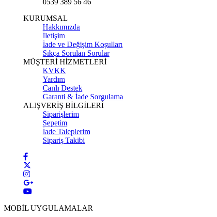
0539 389 56 46
KURUMSAL
Hakkımızda
İletişim
İade ve Değişim Koşulları
Sıkça Sorulan Sorular
MÜŞTERİ HİZMETLERİ
KVKK
Yardım
Canlı Destek
Garanti & İade Sorgulama
ALIŞVERİŞ BİLGİLERİ
Siparişlerim
Sepetim
İade Taleplerim
Sipariş Takibi
MOBİL UYGULAMALAR