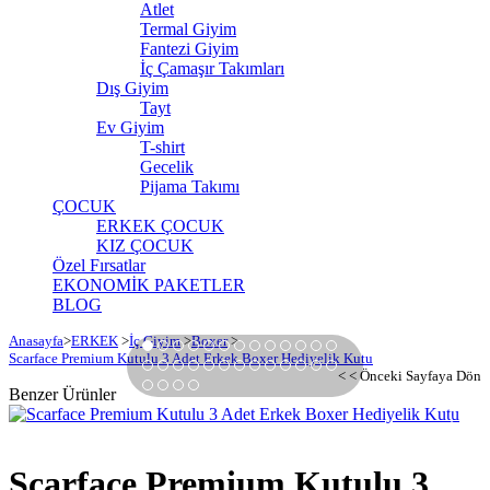
Atlet
Termal Giyim
Fantezi Giyim
İç Çamaşır Takımları
Dış Giyim
Tayt
Ev Giyim
T-shirt
Gecelik
Pijama Takımı
ÇOCUK
ERKEK ÇOCUK
KIZ ÇOCUK
Özel Fırsatlar
EKONOMİK PAKETLER
BLOG
Anasayfa
>
ERKEK
>
İç Giyim
>
Boxer
>
Scarface Premium Kutulu 3 Adet Erkek Boxer Hediyelik Kutu
< < Önceki Sayfaya Dön
›
Benzer Ürünler
Scarface Premium Kutulu 3