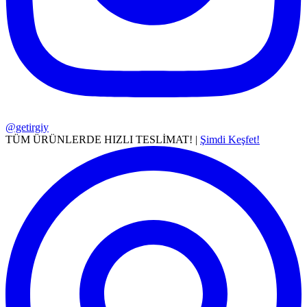
@getirgiy
TÜM ÜRÜNLERDE HIZLI TESLİMAT! |
Şimdi Keşfet!