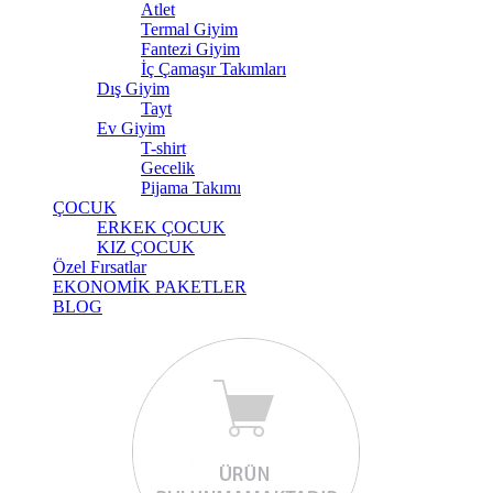
Atlet
Termal Giyim
Fantezi Giyim
İç Çamaşır Takımları
Dış Giyim
Tayt
Ev Giyim
T-shirt
Gecelik
Pijama Takımı
ÇOCUK
ERKEK ÇOCUK
KIZ ÇOCUK
Özel Fırsatlar
EKONOMİK PAKETLER
BLOG