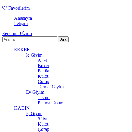
Favorilerim
Anasayfa
İletişim
Sepetim
0
Ürün
ERKEK
İç Giyim
Atlet
Boxer
Fanila
Külot
Çorap
Termal Giyim
Ev Giyim
T-shirt
Pijama Takımı
KADIN
İç Giyim
Sütyen
Külot
Çorap