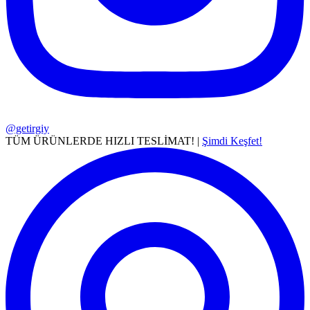
@getirgiy
TÜM ÜRÜNLERDE HIZLI TESLİMAT! |
Şimdi Keşfet!