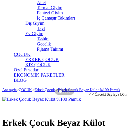
Atlet
Termal Giyim
Fantezi Giyim
İç Çamaşır Takımları
Dış Giyim
Tayt
Ev Giyim
T-shirt
Gecelik
Pijama Takımı
ÇOCUK
ERKEK ÇOCUK
KIZ ÇOCUK
Özel Fırsatlar
EKONOMİK PAKETLER
BLOG
Anasayfa
>
ÇOCUK
>
Erkek Çocuk
>
Erkek Çocuk Beyaz Külot %100 Pamuk
›
< < Önceki Sayfaya Dön
Erkek Çocuk Beyaz Külot