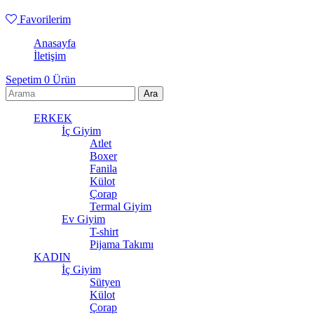
Favorilerim
Anasayfa
İletişim
Sepetim
0
Ürün
ERKEK
İç Giyim
Atlet
Boxer
Fanila
Külot
Çorap
Termal Giyim
Ev Giyim
T-shirt
Pijama Takımı
KADIN
İç Giyim
Sütyen
Külot
Çorap