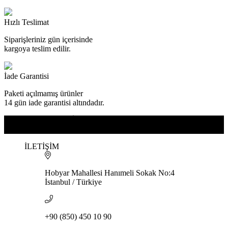
Hızlı Teslimat
Siparişleriniz
gün içerisinde
kargoya teslim edilir.
İade Garantisi
Paketi açılmamış ürünler
14 gün
iade garantisi altındadır.
E-BÜLTEN ÜYELİK
Yenilik ve fırsatlarımızdan haber alın!
İLETİŞİM
Hobyar Mahallesi Hanımeli Sokak No:4
İstanbul / Türkiye
+90 (850) 450 10 90