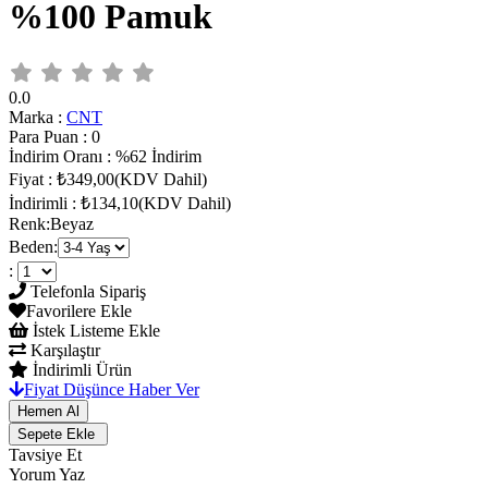
%100 Pamuk
0.0
Marka
:
CNT
Para Puan
:
0
İndirim Oranı
:
%
62
İndirim
Fiyat
:
₺349,00
(KDV Dahil)
İndirimli
:
₺134,10
(KDV Dahil)
Renk
:
Beyaz
Beden
:
:
Telefonla Sipariş
Favorilere Ekle
İstek Listeme Ekle
Karşılaştır
İndirimli Ürün
Fiyat Düşünce Haber Ver
Tavsiye Et
Yorum Yaz